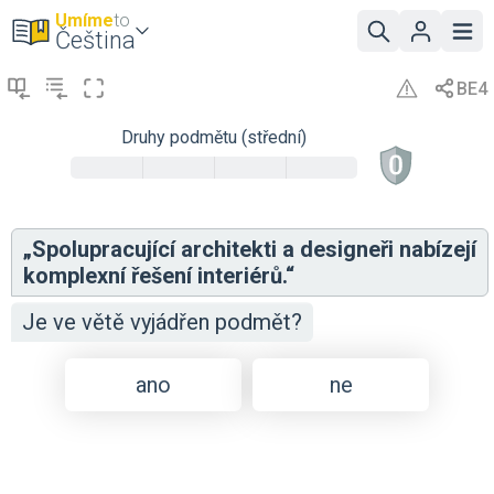
Umíme
to
Čeština
Druhy podmětu (střední)
„Spolupracující architekti a designeři nabízejí
komplexní řešení interiérů.“
Je ve větě vyjádřen podmět?
ano
ne