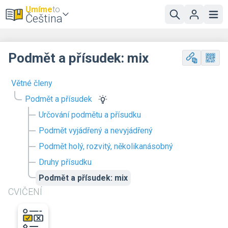
Umíme
to
Čeština
Podmět a přísudek: mix
Větné členy
Podmět a přísudek
Určování podmětu a přísudku
Podmět vyjádřený a nevyjádřený
Podmět holý, rozvitý, několikanásobný
Druhy přísudku
Podmět a přísudek: mix
CVIČENÍ