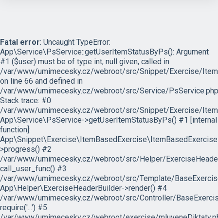
Fatal error
: Uncaught TypeError:
App\Service\PsService::getUserItemStatusByPs(): Argument
#1 ($user) must be of type int, null given, called in
/var/www/umimecesky.cz/webroot/src/Snippet/Exercise/Item
on line 66 and defined in
/var/www/umimecesky.cz/webroot/src/Service/PsService.php
Stack trace: #0
/var/www/umimecesky.cz/webroot/src/Snippet/Exercise/Item
App\Service\PsService->getUserItemStatusByPs() #1 [internal
function]:
App\Snippet\Exercise\ItemBasedExercise\ItemBasedExercise
>progress() #2
/var/www/umimecesky.cz/webroot/src/Helper/ExerciseHeaderB
call_user_func() #3
/var/www/umimecesky.cz/webroot/src/Template/BaseExercise/
App\Helper\ExerciseHeaderBuilder->render() #4
/var/www/umimecesky.cz/webroot/src/Controller/BaseExercis
require('...') #5
/var/www/umimecesky.cz/webroot/exercise/mluveneDiktaty.ph