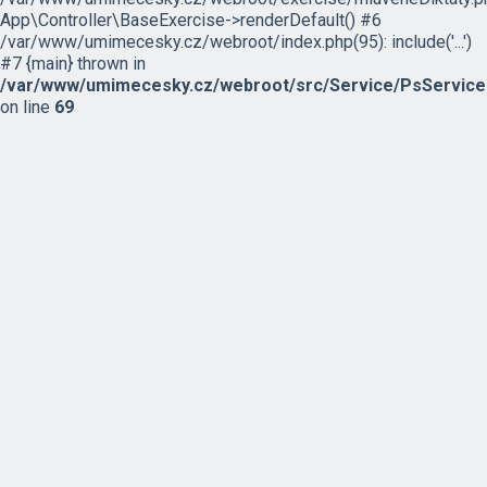
App\Controller\BaseExercise->renderDefault() #6
/var/www/umimecesky.cz/webroot/index.php(95): include('...')
#7 {main} thrown in
/var/www/umimecesky.cz/webroot/src/Service/PsService
on line
69