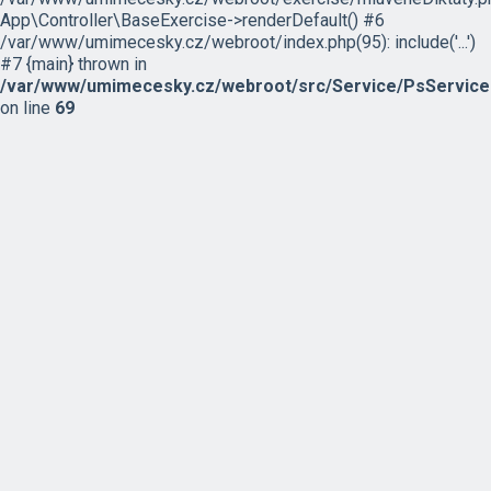
App\Controller\BaseExercise->renderDefault() #6
/var/www/umimecesky.cz/webroot/index.php(95): include('...')
#7 {main} thrown in
/var/www/umimecesky.cz/webroot/src/Service/PsService
on line
69