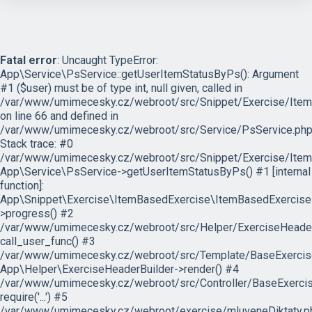
Fatal error
: Uncaught TypeError:
App\Service\PsService::getUserItemStatusByPs(): Argument
#1 ($user) must be of type int, null given, called in
/var/www/umimecesky.cz/webroot/src/Snippet/Exercise/Item
on line 66 and defined in
/var/www/umimecesky.cz/webroot/src/Service/PsService.php
Stack trace: #0
/var/www/umimecesky.cz/webroot/src/Snippet/Exercise/Item
App\Service\PsService->getUserItemStatusByPs() #1 [internal
function]:
App\Snippet\Exercise\ItemBasedExercise\ItemBasedExercise
>progress() #2
/var/www/umimecesky.cz/webroot/src/Helper/ExerciseHeaderB
call_user_func() #3
/var/www/umimecesky.cz/webroot/src/Template/BaseExercise/
App\Helper\ExerciseHeaderBuilder->render() #4
/var/www/umimecesky.cz/webroot/src/Controller/BaseExercis
require('...') #5
/var/www/umimecesky.cz/webroot/exercise/mluveneDiktaty.ph