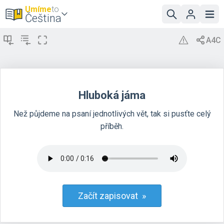
Umíme
to
Čeština
Hluboká jáma
Než půjdeme na psaní jednotlivých vět, tak si pusťte celý
příběh.
Začít zapisovat »