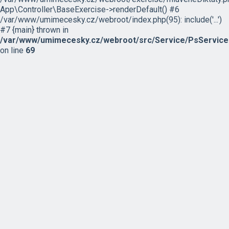
App\Controller\BaseExercise->renderDefault() #6
/var/www/umimecesky.cz/webroot/index.php(95): include('...')
#7 {main} thrown in
/var/www/umimecesky.cz/webroot/src/Service/PsService
on line
69