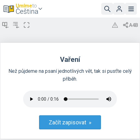
Umíme
to
Čeština
Vaření
Než půjdeme na psaní jednotlivých vět, tak si pusťte celý
příběh.
Začít zapisovat »