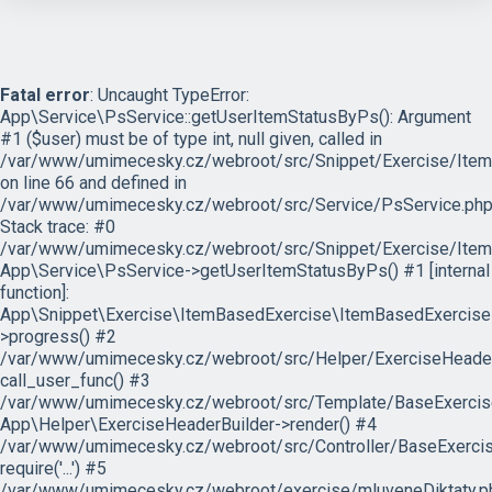
Fatal error
: Uncaught TypeError:
App\Service\PsService::getUserItemStatusByPs(): Argument
#1 ($user) must be of type int, null given, called in
/var/www/umimecesky.cz/webroot/src/Snippet/Exercise/Item
on line 66 and defined in
/var/www/umimecesky.cz/webroot/src/Service/PsService.php
Stack trace: #0
/var/www/umimecesky.cz/webroot/src/Snippet/Exercise/Item
App\Service\PsService->getUserItemStatusByPs() #1 [internal
function]:
App\Snippet\Exercise\ItemBasedExercise\ItemBasedExercise
>progress() #2
/var/www/umimecesky.cz/webroot/src/Helper/ExerciseHeaderB
call_user_func() #3
/var/www/umimecesky.cz/webroot/src/Template/BaseExercise/
App\Helper\ExerciseHeaderBuilder->render() #4
/var/www/umimecesky.cz/webroot/src/Controller/BaseExercis
require('...') #5
/var/www/umimecesky.cz/webroot/exercise/mluveneDiktaty.ph