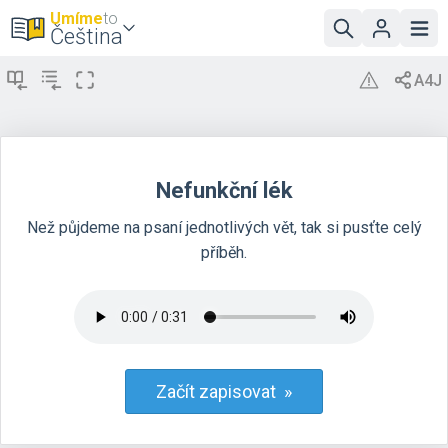
Umíme
to
Čeština
Nefunkční lék
Než půjdeme na psaní jednotlivých vět, tak si pusťte celý
příběh.
Začít zapisovat »