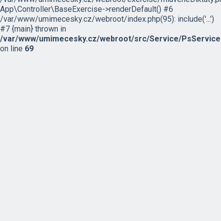
App\Controller\BaseExercise->renderDefault() #6
/var/www/umimecesky.cz/webroot/index.php(95): include('...')
#7 {main} thrown in
/var/www/umimecesky.cz/webroot/src/Service/PsService
on line
69