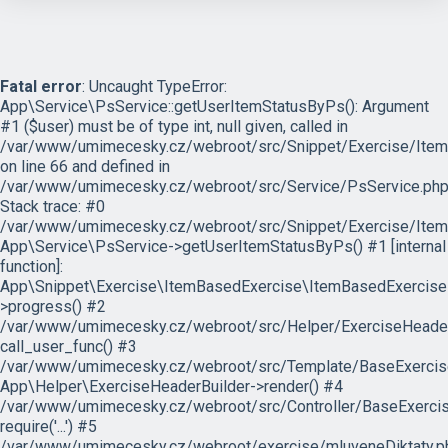
Fatal error
: Uncaught TypeError:
App\Service\PsService::getUserItemStatusByPs(): Argument
#1 ($user) must be of type int, null given, called in
/var/www/umimecesky.cz/webroot/src/Snippet/Exercise/Item
on line 66 and defined in
/var/www/umimecesky.cz/webroot/src/Service/PsService.php
Stack trace: #0
/var/www/umimecesky.cz/webroot/src/Snippet/Exercise/Item
App\Service\PsService->getUserItemStatusByPs() #1 [internal
function]:
App\Snippet\Exercise\ItemBasedExercise\ItemBasedExercise
>progress() #2
/var/www/umimecesky.cz/webroot/src/Helper/ExerciseHeaderB
call_user_func() #3
/var/www/umimecesky.cz/webroot/src/Template/BaseExercise/
App\Helper\ExerciseHeaderBuilder->render() #4
/var/www/umimecesky.cz/webroot/src/Controller/BaseExercis
require('...') #5
/var/www/umimecesky.cz/webroot/exercise/mluveneDiktaty.ph