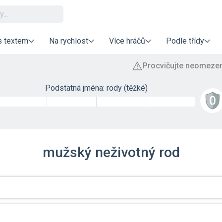
s textem
Na rychlost
Více hráčů
Podle třídy
Podstatná jména: rody (těžké)
mužský neživotný rod