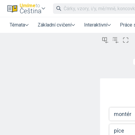
Umíme
to
Čeština
Témata
Základní cvičení
Interaktivní
Práce 
montér
píce