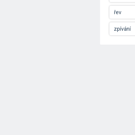
řev
zpívání