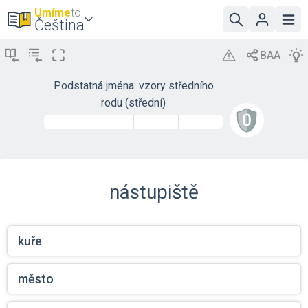
Umíme
to
Čeština
Podstatná jména: vzory středního
rodu (střední)
nástupiště
kuře
město