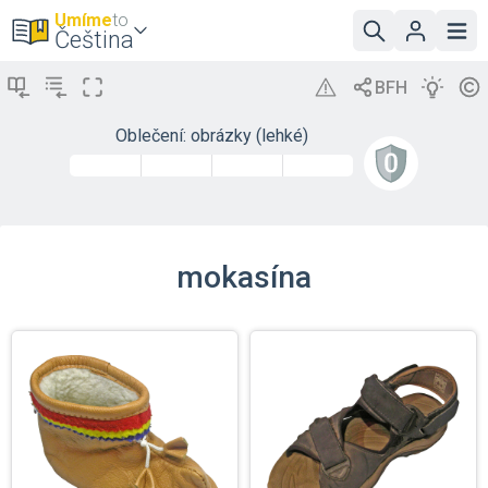
Umíme
to
Čeština
Oblečení: obrázky (lehké)
mokasína