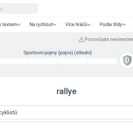
s textem
Na rychlost
Více hráčů
Podle třídy
Sportovní pojmy (popis) (střední)
rallye
cyklistů