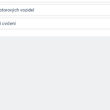
torových vozidel
í cvičení