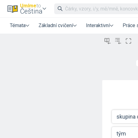
Umíme
to
Čeština
Témata
Základní cvičení
Interaktivní
Práce 
skupina 
tým