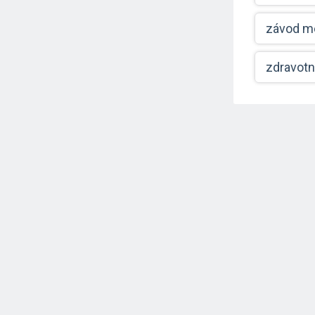
závod mo
zdravotn