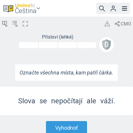
Umíme
to
Čeština
Přísloví (lehké)
Označte všechna místa, kam patří čárka.
Slova
se
nepočítají
ale
váží.
Vyhodnoť