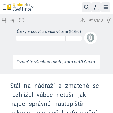
Umíme
to
Čeština
Čárky v souvětí s více větami (těžké)
Označte všechna místa, kam patří čárka.
Stál
na
nádraží
a
zmateně
se
rozhlížel
vůbec
netušil
jak
najde
správné
nástupiště