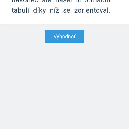
nakonec
ale
našel
informační
tabuli
díky
níž
se
zorientoval.
Vyhodnoť