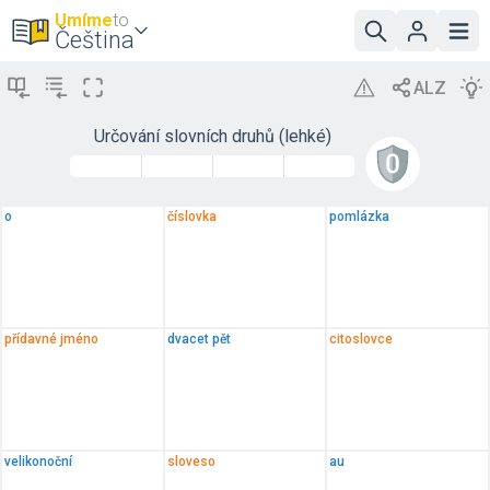
Umíme
to
Čeština
Určování slovních druhů (lehké)
o
číslovka
pomlázka
přídavné jméno
dvacet pět
citoslovce
velikonoční
sloveso
au