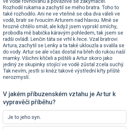
ve vodě rovnováhu a povážlivě se zakymácel.
Rozhodil rukama a zachytil se mého bratra. Toho to
také rozhodilo. Ani ne ve vteřině se oba dva váleli ve
vodě, bratr se řvoucím Arturem nad hlavou. Mně se
hrozně chtělo smát, ale když jsem vyprskl smíchy,
probodla mě babička káravým pohledem, tak jsem se
radši ovládl. Lenčin táta se vrhl k řece. Vzal bratrovi
Artura, zachytil se Lenky a ta také uklouzla a svalila se
do vody. Artur se ale včas dostal na břeh do rukou naší
mamky. Všichni křičeli a pištěli a Artur skoro jako
jediný ze skupinky stojící ve vodě zůstal zcela suchý.
Tak nevím, jestli si kněz takové výstřední křty příště
nerozmyslí.
V jakém příbuzenském vztahu je Artur k
vypravěči příběhu?
Je to jeho syn.