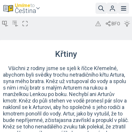
Umíme
to
Čeština
Křtiny
Všichni z rodiny jsme se sjeli k říčce Křemelné,
abychom byli svědky trochu netradičního křtu Artura,
syna mého bratra. Kněz už vstupoval do vody a spolu
s ním i můj bratr s malým Arturem na rukou a
manželkou Lenkou po boku. Nechybí ani Arturův
kmotr. Kněz do půli stehen ve vodě pronesl pár slov a
naklonil se k Arturovi, aby ho společně s jeho rodiči a
kmotrem ponořil do vody. Artur, jako by vytušil, že to
bude nepříjemné, zčistajasna zavřískl a propukl v pláč.
Kněz se toho nenadálého zvuku tak polekal, že ztratil