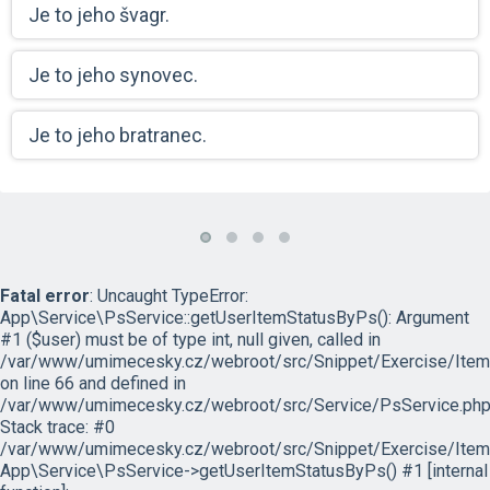
Je to jeho švagr.
Je to jeho synovec.
Je to jeho bratranec.
Fatal error
: Uncaught TypeError:
App\Service\PsService::getUserItemStatusByPs(): Argument
#1 ($user) must be of type int, null given, called in
/var/www/umimecesky.cz/webroot/src/Snippet/Exercise/Item
on line 66 and defined in
/var/www/umimecesky.cz/webroot/src/Service/PsService.php
Stack trace: #0
/var/www/umimecesky.cz/webroot/src/Snippet/Exercise/Item
App\Service\PsService->getUserItemStatusByPs() #1 [internal