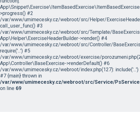
function]:
App\Snippet\Exercise\ItemBasedExercise\ItemBasedExercise
>progress() #2
/var/www/umimecesky.cz/webroot/src/Helper/ExerciseHeaderB
call_user_func() #3
/var/www/umimecesky.cz/webroot/src/Template/BaseExercise/
App\Helper\ExerciseHeaderBuilder->render() #4
/var/www/umimecesky.cz/webroot/src/Controller/BaseExercis
require('...') #5
/var/www/umimecesky.cz/webroot/exercise/porozumeni.php(2
App\Controller\BaseExercise->renderDefault() #6
/var/www/umimecesky.cz/webroot/index.php(127): include('...')
#7 {main} thrown in
/var/www/umimecesky.cz/webroot/src/Service/PsService
on line
69