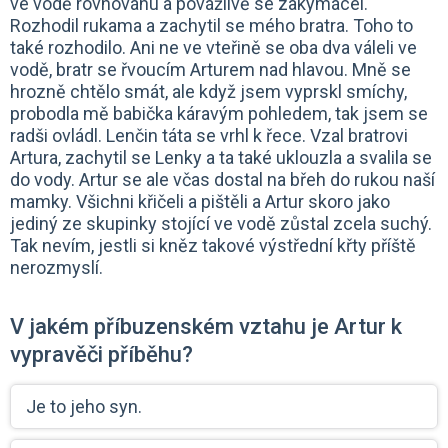
ve vodě rovnováhu a povážlivě se zakymácel.
Rozhodil rukama a zachytil se mého bratra. Toho to
také rozhodilo. Ani ne ve vteřině se oba dva váleli ve
vodě, bratr se řvoucím Arturem nad hlavou. Mně se
hrozně chtělo smát, ale když jsem vyprskl smíchy,
probodla mě babička káravým pohledem, tak jsem se
radši ovládl. Lenčin táta se vrhl k řece. Vzal bratrovi
Artura, zachytil se Lenky a ta také uklouzla a svalila se
do vody. Artur se ale včas dostal na břeh do rukou naší
mamky. Všichni křičeli a pištěli a Artur skoro jako
jediný ze skupinky stojící ve vodě zůstal zcela suchý.
Tak nevím, jestli si kněz takové výstřední křty příště
nerozmyslí.
V jakém příbuzenském vztahu je Artur k
vypravěči příběhu?
Je to jeho syn.