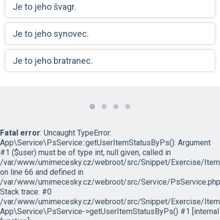
Je to jeho švagr.
Je to jeho synovec.
Je to jeho bratranec.
Fatal error
: Uncaught TypeError:
App\Service\PsService::getUserItemStatusByPs(): Argument
#1 ($user) must be of type int, null given, called in
/var/www/umimecesky.cz/webroot/src/Snippet/Exercise/Item
on line 66 and defined in
/var/www/umimecesky.cz/webroot/src/Service/PsService.php
Stack trace: #0
/var/www/umimecesky.cz/webroot/src/Snippet/Exercise/Item
App\Service\PsService->getUserItemStatusByPs() #1 [internal