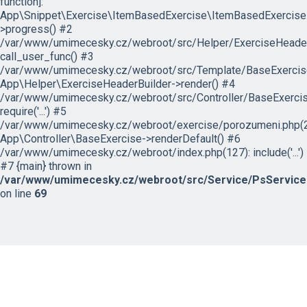
function]:
App\Snippet\Exercise\ItemBasedExercise\ItemBasedExercise
>progress() #2
/var/www/umimecesky.cz/webroot/src/Helper/ExerciseHeaderB
call_user_func() #3
/var/www/umimecesky.cz/webroot/src/Template/BaseExercise/
App\Helper\ExerciseHeaderBuilder->render() #4
/var/www/umimecesky.cz/webroot/src/Controller/BaseExercis
require('...') #5
/var/www/umimecesky.cz/webroot/exercise/porozumeni.php(2
App\Controller\BaseExercise->renderDefault() #6
/var/www/umimecesky.cz/webroot/index.php(127): include('...')
#7 {main} thrown in
/var/www/umimecesky.cz/webroot/src/Service/PsService
on line
69