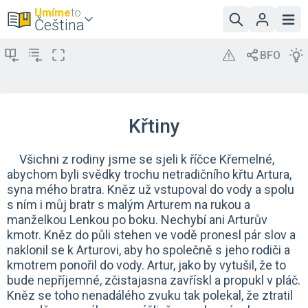
Umíme
to
Čeština
Křtiny
Všichni z rodiny jsme se sjeli k říčce Křemelné,
abychom byli svědky trochu netradičního křtu Artura,
syna mého bratra. Kněz už vstupoval do vody a spolu
s ním i můj bratr s malým Arturem na rukou a
manželkou Lenkou po boku. Nechybí ani Arturův
kmotr. Kněz do půli stehen ve vodě pronesl pár slov a
naklonil se k Arturovi, aby ho společně s jeho rodiči a
kmotrem ponořil do vody. Artur, jako by vytušil, že to
bude nepříjemné, zčistajasna zavřískl a propukl v pláč.
Kněz se toho nenadálého zvuku tak polekal, že ztratil