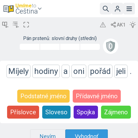
Umíme
to
Čeština
Pán prstenů: slovní druhy (střední)
Míjely
hodiny
a
oni
pořád
jeli
.
Podstatné jméno
Přídavné jméno
Příslovce
Sloveso
Spojka
Zájmeno
Nevím
Vyhodnoť