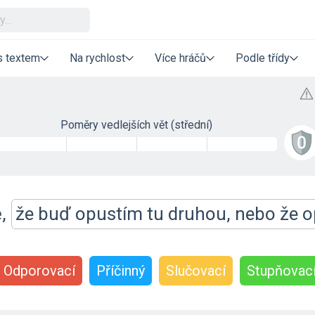
s textem
Na rychlost
Více hráčů
Podle třídy
Poměry vedlejších vět (střední)
,
že buď opustím tu druhou, nebo že 
Odporovací
Příčinný
Slučovací
Stupňovac