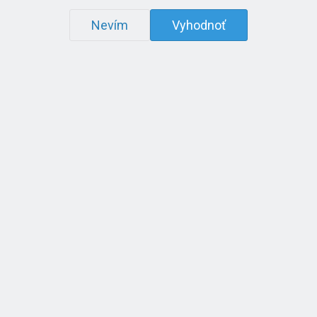
Nevím
Vyhodnoť