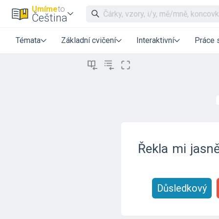
Umíme
to
Čeština
Témata
Základní cvičení
Interaktivní
Práce 
Řekla
mi
jasně
Důsledkový