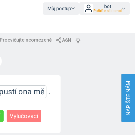
bot
Můj postup
Pořiďte si licenci
NAPIŠTE NÁM
opustí ona mě
.
í
Vylučovací