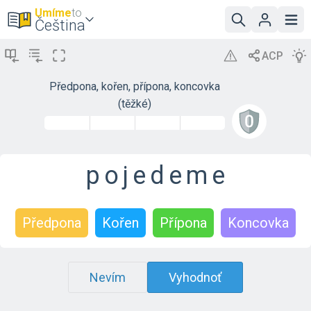
Umíme
to
Čeština
Předpona, kořen, přípona, koncovka
(těžké)
p
o
j
e
d
e
m
e
Předpona
Kořen
Přípona
Koncovka
Nevím
Vyhodnoť