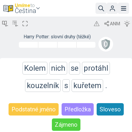
Umíme
to
Čeština
Harry Potter: slovní druhy (těžké)
Kolem
nich
se
protáhl
kouzelník
s
kuřetem
.
Podstatné jméno
Předložka
Sloveso
Zájmeno