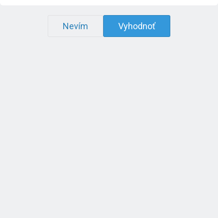
Nevím
Vyhodnoť