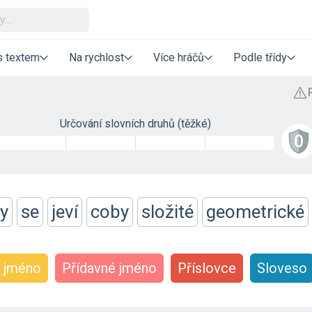
s textem
Na rychlost
Více hráčů
Podle třídy
Určování slovních druhů (těžké)
ly
se
jeví
coby
složité
geometrické
 jméno
Přídavné jméno
Příslovce
Sloveso