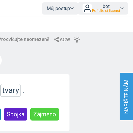
bot
Můj postup
Pořiďte si licenci
NAPIŠTE NÁM
tvary
.
Spojka
Zájmeno