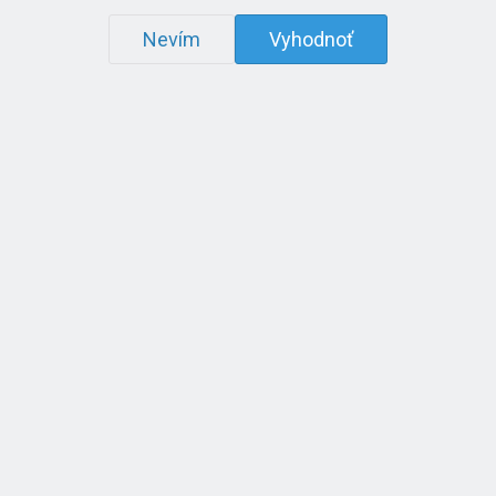
Nevím
Vyhodnoť