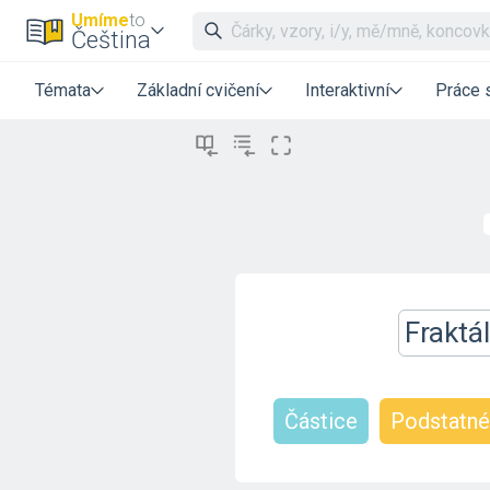
Umíme
to
Čeština
Témata
Základní cvičení
Interaktivní
Práce 
Fraktá
Částice
Podstatné