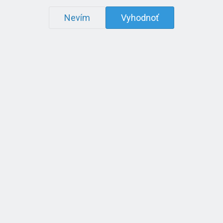
Nevím
Vyhodnoť