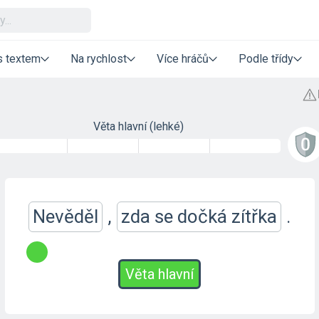
s textem
Na rychlost
Více hráčů
Podle třídy
Věta hlavní (lehké)
Nevěděl
,
zda se dočká zítřka
.
Věta hlavní