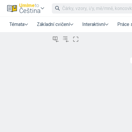
Umíme
to
Čeština
Témata
Základní cvičení
Interaktivní
Práce 