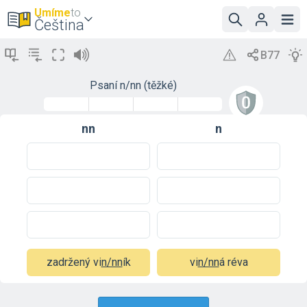
Umíme
to
Čeština
Psaní n/nn (těžké)
nn
n
zadržený vi
n/nn
ík
vi
n/nn
á réva