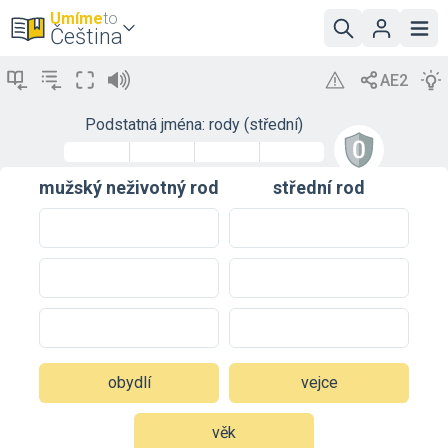
Umíme
to
Čeština
Podstatná jména: rody (střední)
mužský neživotný rod
střední rod
obydlí
vejce
věk