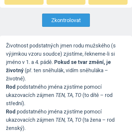
Zkontrolovat
Životnost podstatných jmen rodu mužského (s
výjimkou vzoru soudce) zjistíme, řekneme-li si
jméno v 1. a 4. pádě.
Pokud se tvar změní, je
životný
(př. ten sněhulák, vidím sněhuláka –
životné).
Rod
podstatného jména zjistíme pomocí
ukazovacích zájmen
TEN, TA, TO
(to dítě – rod
střední).
Rod
podstatného jména zjistíme pomocí
ukazovacích zájmen
TEN, TA, TO
(ta žena – rod
ženský).