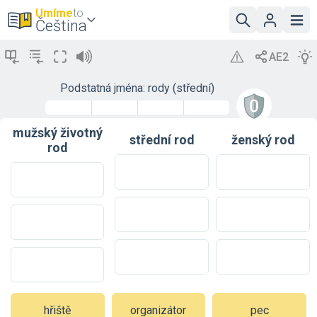
Umíme
to
Čeština
Podstatná jména: rody (střední)
mužský životný
střední rod
ženský rod
rod
hřiště
organizátor
pec