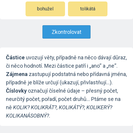
bohužel
tolikátá
Zkontrolovat
Částice
uvozují věty, případně na něco dávají důraz,
či něco hodnotí. Mezi částice patří i „ano“ a „ne“.
Zájmena
zastupují podstatná nebo přídavná jména,
případně je blíže určují (ukazují, přivlastňují…).
Číslovky
označují číselné údaje – přesný počet,
neurčitý počet, pořadí, počet druhů… Ptáme se na
ně
KOLIK? KOLIKRÁT?, KOLIKÁTÝ?, KOLIKERÝ?
KOLIKANÁSOBNÝ?
.