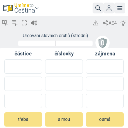
Umíme
to
Čeština
Určování slovních druhů (střední)
částice
číslovky
zájmena
třeba
s mou
osmá