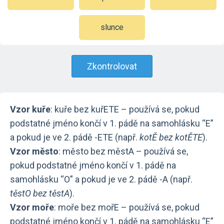
slunce
Zkontrolovat
Vzor kuře
: kuře bez kuřETE – používá se, pokud
podstatné jméno končí v 1. pádě na samohlásku “E”
a pokud je ve 2. pádě -ETE (např.
kotĚ bez kotĚTE
).
Vzor město
: město bez městA – používá se,
pokud podstatné jméno končí v 1. pádě na
samohlásku “O” a pokud je ve 2. pádě -A (např.
těstO bez těstA
).
Vzor moře
: moře bez mořE – používá se, pokud
podstatné jméno končí v 1. pádě na samohlásku “E”