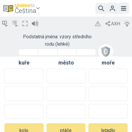
Umíme
to
Čeština
Podstatná jména: vzory středního
rodu (lehké)
kuře
město
moře
kolo
ptáče
letadlo