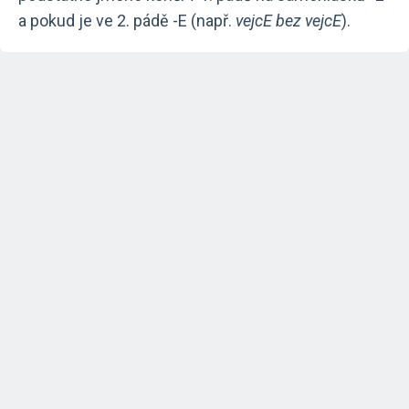
a pokud je ve 2. pádě -E (např.
vejcE bez vejcE
).