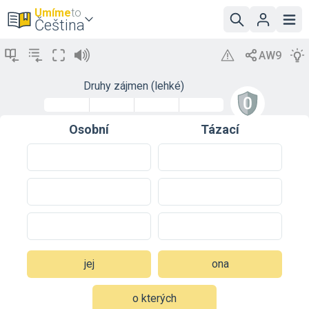
Umíme
to
Čeština
Druhy zájmen (lehké)
Osobní
Tázací
jej
ona
o kterých