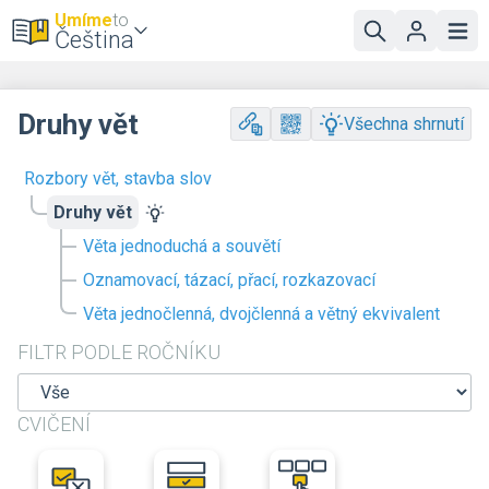
Umíme
to
Čeština
Druhy vět
Všechna shrnutí
Rozbory vět, stavba slov
Druhy vět
Věta jednoduchá a souvětí
Oznamovací, tázací, přací, rozkazovací
Věta jednočlenná, dvojčlenná a větný ekvivalent
FILTR PODLE ROČNÍKU
CVIČENÍ