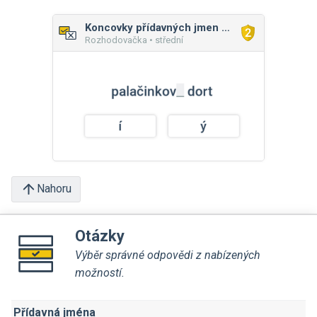
Koncovky přídavných jmen (jarní/mladý)
Rozhodovačka • střední
Nahoru
Otázky
Výběr správné odpovědi z nabízených
možností.
Přídavná jména