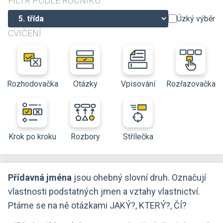
FILTR PODLE ROČNÍKU
Úzký výběr
CVIČENÍ
Rozhodovačka
Otázky
Vpisování
Rozřazovačka
Krok po kroku
Rozbory
Střílečka
Přídavná jména
jsou ohebný slovní druh. Označují
vlastnosti podstatných jmen a vztahy vlastnictví.
Ptáme se na ně otázkami JAKÝ?, KTERÝ?, ČÍ?