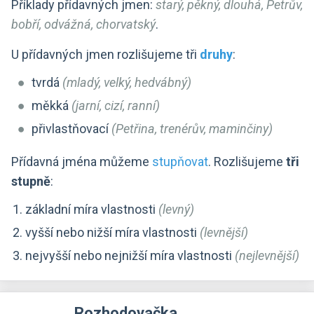
Příklady přídavných jmen:
starý, pěkný, dlouhá, Petrův,
bobří, odvážná, chorvatský
.
U přídavných jmen rozlišujeme tři
druhy
:
tvrdá
(mladý, velký, hedvábný)
měkká
(jarní, cizí, ranní)
přivlastňovací
(Petřina, trenérův, maminčiny)
Přídavná jména můžeme
stupňovat
. Rozlišujeme
tři
stupně
:
základní míra vlastnosti
(levný)
vyšší nebo nižší míra vlastnosti
(levnější)
nejvyšší nebo nejnižší míra vlastnosti
(nejlevnější)
Rozhodovačka