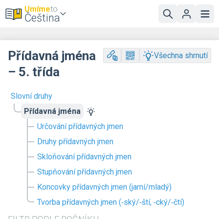
Umíme
to
Čeština
Přídavná jména
Všechna shrnutí
– 5. třída
Slovní druhy
Přídavná jména
Určování přídavných jmen
Druhy přídavných jmen
Skloňování přídavných jmen
Stupňování přídavných jmen
Koncovky přídavných jmen (jarní/mladý)
Tvorba přídavných jmen (‑ský/‑ští, ‑cký/‑čtí)