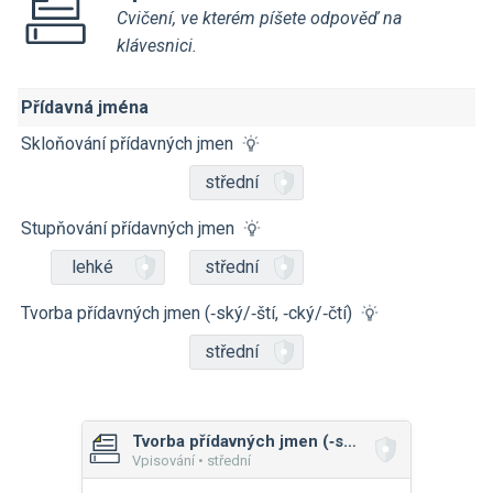
Cvičení, ve kterém píšete odpověď na
klávesnici.
Přídavná jména
Skloňování přídavných jmen
střední
Stupňování přídavných jmen
lehké
střední
Tvorba přídavných jmen (‑ský/‑ští, ‑cký/‑čtí)
střední
Tvorba přídavných jmen (‑ský/‑ští, ‑cký/‑čtí)
Vpisování • střední