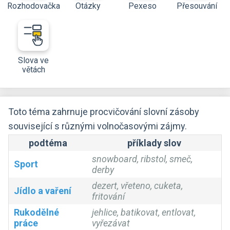
Rozhodovačka
Otázky
Pexeso
Přesouvání
Slova ve
větách
Toto téma zahrnuje procvičování slovní zásoby
související s různými volnočasovými zájmy.
podtéma
příklady slov
snowboard, ribstol, smeč,
Sport
derby
dezert, vřeteno, cuketa,
Jídlo a vaření
fritování
Rukodělné
jehlice, batikovat, entlovat,
práce
vyřezávat