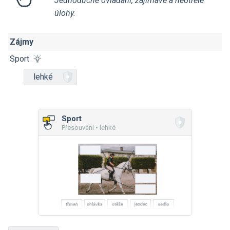
Jednoduché ovládání, zajímavé a neotřelé
úlohy.
Zájmy
Sport
lehké
Sport
Přesouvání • lehké