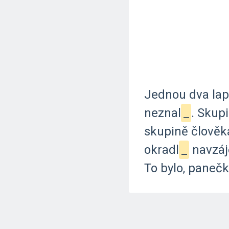
Jednou
dva
la
neznal
_
.
Skupi
skupině
člověk
okradl
_
navzá
To
bylo,
panečk