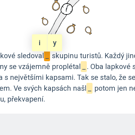
i
y
pkové
sledoval
_
skupinu
turistů.
Každý
jin
ny
se
vzájemně
proplétal
_
.
Oba
lapkové
s
a
s
největšími
kapsami.
Tak
se
stalo,
že
s
jem.
Ve
svých
kapsách
našl
_
potom
jen
n
u,
překvapení.