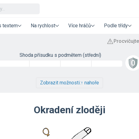
s textem
Na rychlost
Více hráčů
Podle třídy
Shoda přísudku s podmětem (střední)
Zobrazit možnosti:
↑ nahoře
Okradení zloději