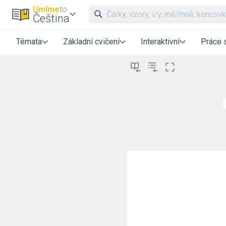
Umíme
to
Čeština
Témata
Základní cvičení
Interaktivní
Práce 