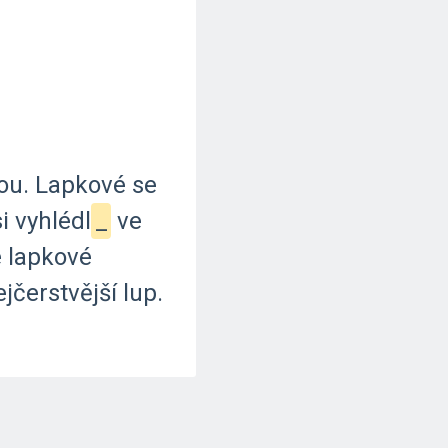
ou.
Lapkové
se
i
vyhlédl
_
ve
e
lapkové
ejčerstvější
lup.