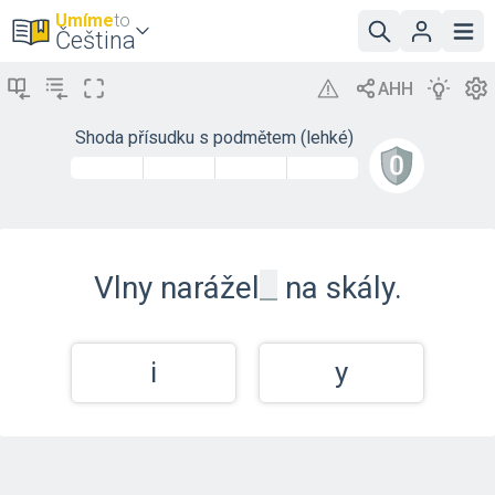
Umíme
to
Čeština
Shoda přísudku s podmětem (lehké)
_
Vlny
narážel
na skály.
i
y