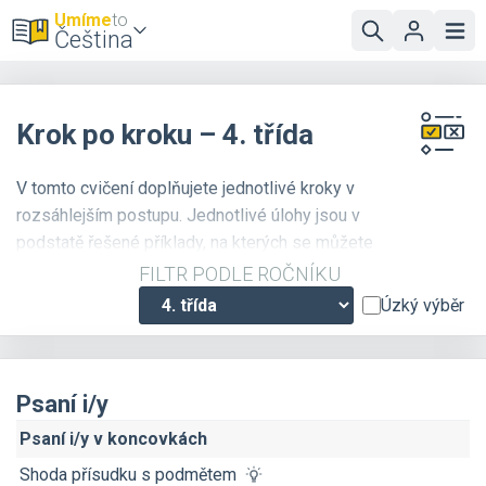
Umíme
to
Čeština
Krok po kroku – 4. třída
V tomto cvičení doplňujete jednotlivé kroky v
rozsáhlejším postupu. Jednotlivé úlohy jsou v
podstatě řešené příklady, na kterých se můžete
naučit, jak správně uvažovat o jazykových jevech.
FILTR PODLE ROČNÍKU
Úzký výběr
Psaní i/y
Psaní i/y v koncovkách
Shoda přísudku s podmětem