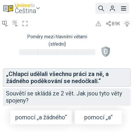
Umíme
to
Čeština
Poměry mezi hlavními větami
(střední)
„Chlapci udělali všechnu práci za ně, a
žádného poděkování se nedočkali.“
Souvětí se skládá ze 2 vět. Jak jsou tyto věty
spojeny?
pomocí „a žádného“
pomocí „a“