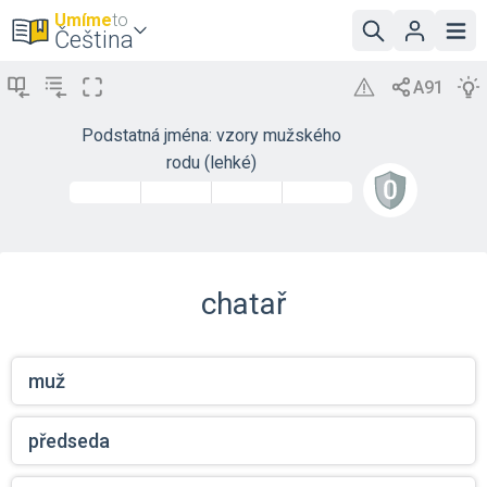
Umíme
to
Čeština
Podstatná jména: vzory mužského
rodu (lehké)
chatař
muž
předseda