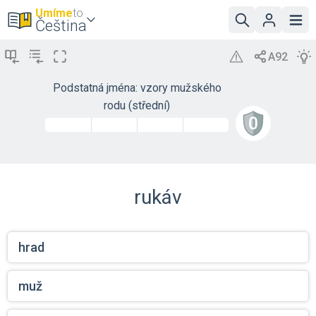
Umíme
to
Čeština
Podstatná jména: vzory mužského
rodu (střední)
rukáv
hrad
muž