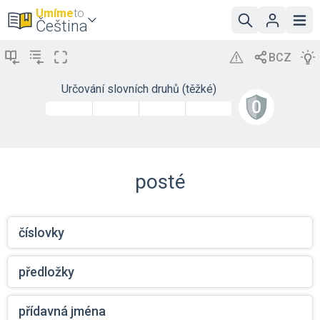
Umíme
to
Čeština
Určování slovních druhů (těžké)
posté
číslovky
předložky
přídavná jména