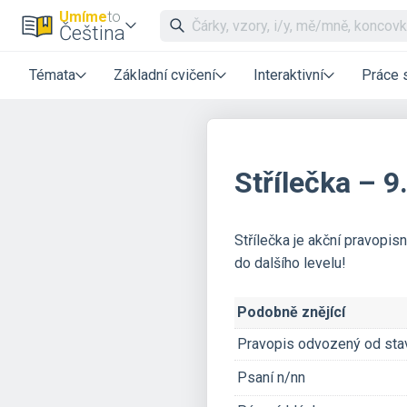
Umíme
to
Čeština
Témata
Základní cvičení
Interaktivní
Práce 
Střílečka – 9.
Střílečka je akční pravopisn
do dalšího levelu!
Podobně znějící
Pravopis odvozený od sta
Psaní n/nn