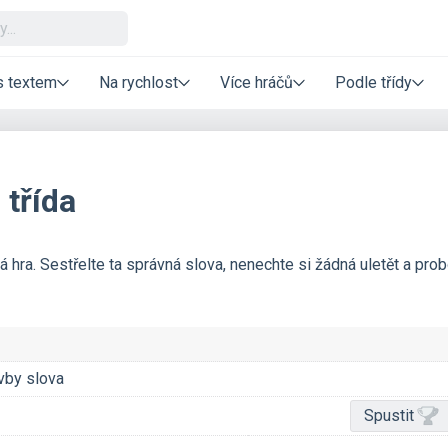
s textem
Na rychlost
Více hráčů
Podle třídy
 třída
á hra. Sestřelte ta správná slova, nenechte si žádná uletět a prob
vby slova
Spustit