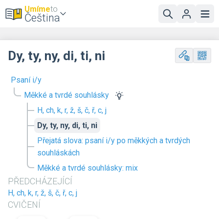
Umíme
to
Čeština
Dy, ty, ny, di, ti, ni
Psaní i/y
Měkké a tvrdé souhlásky
H, ch, k, r, ž, š, č, ř, c, j
Dy, ty, ny, di, ti, ni
Přejatá slova: psaní i/y po měkkých a tvrdých
souhláskách
Měkké a tvrdé souhlásky: mix
PŘEDCHÁZEJÍCÍ
H, ch, k, r, ž, š, č, ř, c, j
CVIČENÍ