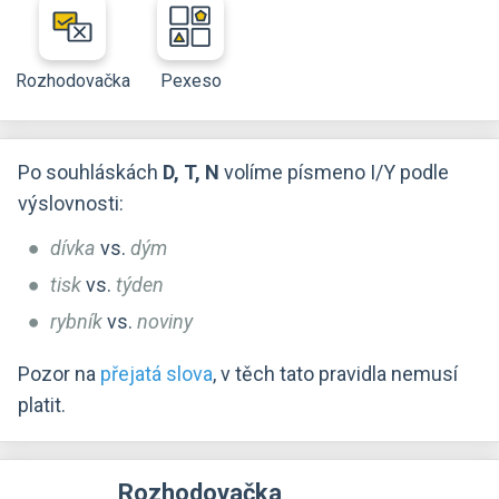
Rozhodovačka
Pexeso
Po souhláskách
D, T, N
volíme písmeno I/Y podle
výslovnosti:
dívka
vs.
dým
tisk
vs.
týden
rybník
vs.
noviny
Pozor na
přejatá slova
, v těch tato pravidla nemusí
platit.
Rozhodovačka