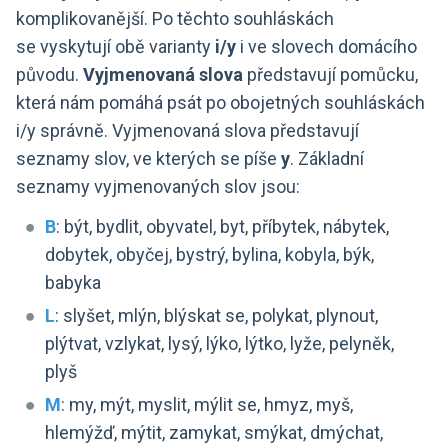
komplikovanější. Po těchto souhláskách
se vyskytují obě varianty
i/y
i ve slovech domácího
původu.
Vyjmenovaná slova
představují pomůcku,
která nám pomáhá psát po obojetných souhláskách
i/y správně. Vyjmenovaná slova představují
seznamy slov, ve kterých se píše
y
. Základní
seznamy vyjmenovaných slov jsou:
B
: být, bydlit, obyvatel, byt, příbytek, nábytek,
dobytek, obyčej, bystrý, bylina, kobyla, býk,
babyka
L
: slyšet, mlýn, blýskat se, polykat, plynout,
plýtvat, vzlykat, lysý, lýko, lýtko, lyže, pelyněk,
plyš
M
: my, mýt, myslit, mýlit se, hmyz, myš,
hlemýžď, mýtit, zamykat, smýkat, dmýchat,