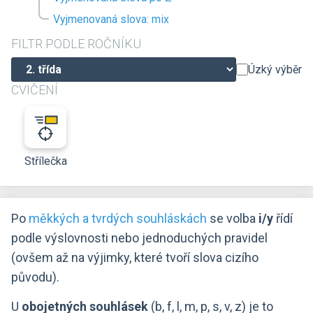
Vyjmenovaná slova: mix
FILTR PODLE ROČNÍKU
Úzký výběr
CVIČENÍ
Střílečka
Po
měkkých a tvrdých souhláskách
se volba
i/y
řídí
podle výslovnosti nebo jednoduchých pravidel
(ovšem až na výjimky, které tvoří slova cizího
původu).
U
obojetných souhlásek
(b, f, l, m, p, s, v, z) je to