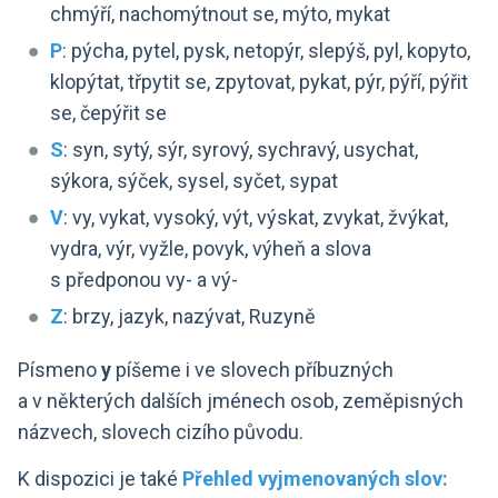
chmýří, nachomýtnout se, mýto, mykat
P
: pýcha, pytel, pysk, netopýr, slepýš, pyl, kopyto,
klopýtat, třpytit se, zpytovat, pykat, pýr, pýří, pýřit
se, čepýřit se
S
: syn, sytý, sýr, syrový, sychravý, usychat,
sýkora, sýček, sysel, syčet, sypat
V
: vy, vykat, vysoký, výt, výskat, zvykat, žvýkat,
vydra, výr, vyžle, povyk, výheň a slova
s předponou vy- a vý-
Z
: brzy, jazyk, nazývat, Ruzyně
Písmeno
y
píšeme i ve slovech příbuzných
a v některých dalších jménech osob, zeměpisných
názvech, slovech cizího původu.
K dispozici je také
Přehled vyjmenovaných slov: