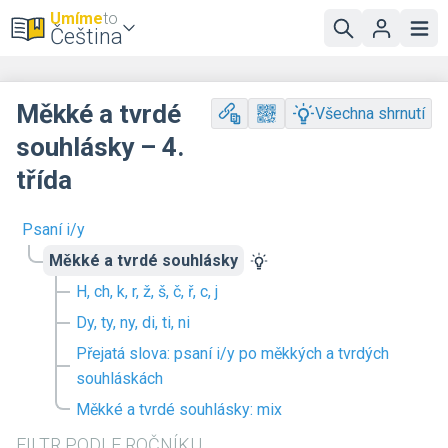
Umíme
to
Čeština
Měkké a tvrdé
Všechna shrnutí
souhlásky – 4.
třída
Psaní i/y
Měkké a tvrdé souhlásky
H, ch, k, r, ž, š, č, ř, c, j
Dy, ty, ny, di, ti, ni
Přejatá slova: psaní i/y po měkkých a tvrdých
souhláskách
Měkké a tvrdé souhlásky: mix
FILTR PODLE ROČNÍKU