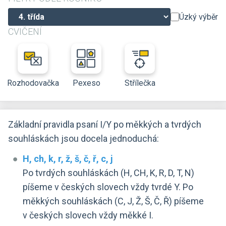
Úzký výběr
CVIČENÍ
Rozhodovačka
Pexeso
Střílečka
Základní pravidla psaní I/Y po měkkých a tvrdých
souhláskách jsou docela jednoduchá:
H, ch, k, r, ž, š, č, ř, c, j
Po tvrdých souhláskách (H, CH, K, R, D, T, N)
píšeme v českých slovech vždy tvrdé Y. Po
měkkých souhláskách (C, J, Ž, Š, Č, Ř) píšeme
v českých slovech vždy měkké I.