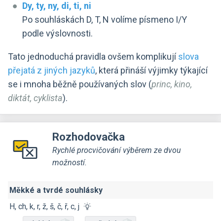
Dy, ty, ny, di, ti, ni
Po souhláskách D, T, N volíme písmeno I/Y
podle výslovnosti.
Tato jednoduchá pravidla ovšem komplikují
slova
přejatá z jiných jazyků
, která přináší výjimky týkající
se i mnoha běžně používaných slov (
princ, kino,
diktát, cyklista
).
Rozhodovačka
Rychlé procvičování výběrem ze dvou
možností.
Měkké a tvrdé souhlásky
H, ch, k, r, ž, š, č, ř, c, j