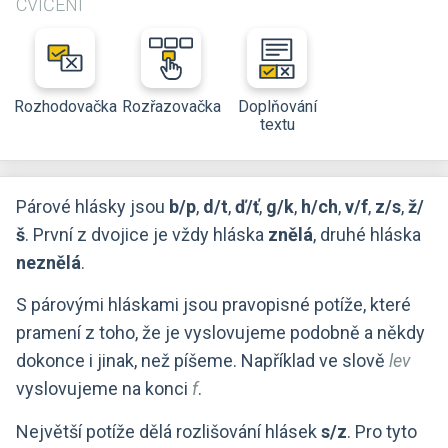
CVIČENÍ
Rozhodovačka
Rozřazovačka
Doplňování
textu
Párové hlásky jsou
b/p
,
d/t
,
ď/ť
,
g/k
,
h/ch
,
v/f
,
z/s
,
ž/
š
. První z dvojice je vždy hláska
znělá
, druhé hláska
neznělá
.
S párovými hláskami jsou pravopisné potíže, které
pramení z toho, že je vyslovujeme podobně a někdy
dokonce i jinak, než píšeme. Například ve slově
lev
vyslovujeme na konci
f
.
Největší potíže dělá rozlišování hlásek
s/z
. Pro tyto