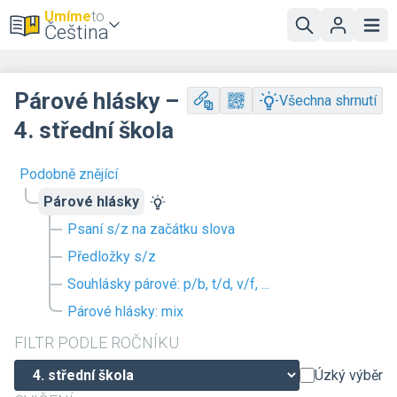
Umíme
to
Čeština
Párové hlásky –
Všechna shrnutí
4. střední škola
Podobně znějící
Párové hlásky
Psaní s/z na začátku slova
Předložky s/z
Souhlásky párové: p/b, t/d, v/f, ...
Párové hlásky: mix
FILTR PODLE ROČNÍKU
Úzký výběr