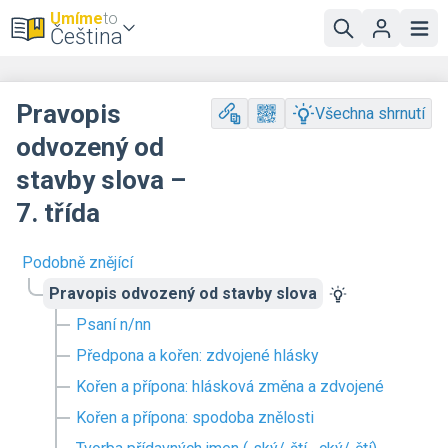
Umíme
to
Čeština
Pravopis
Všechna shrnutí
odvozený od
stavby slova –
7. třída
Podobně znějící
Pravopis odvozený od stavby slova
Psaní n/nn
Předpona a kořen: zdvojené hlásky
Kořen a přípona: hlásková změna a zdvojené
Kořen a přípona: spodoba znělosti