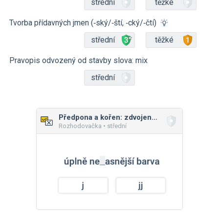
střední
těžké
Tvorba přídavných jmen (‑ský/‑ští, ‑cký/‑čtí)
střední
těžké
Pravopis odvozený od stavby slova: mix
střední
Předpona a kořen: zdvojené hlásky
Rozhodovačka • střední