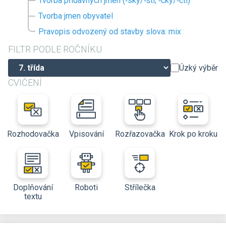
Tvorba přídavných jmen (‑ský/‑ští, ‑cký/‑čtí)
Tvorba jmen obyvatel
Pravopis odvozený od stavby slova: mix
FILTR PODLE ROČNÍKU
Úzký výběr
CVIČENÍ
Rozhodovačka
Vpisování
Rozřazovačka
Krok po kroku
Doplňování
Roboti
Střílečka
textu