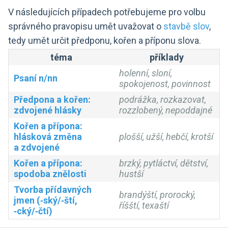
V následujících případech potřebujeme pro volbu
správného pravopisu umět uvažovat o
stavbě slov
,
tedy umět určit předponu, kořen a příponu slova.
téma
příklady
holenní, sloní,
Psaní n/nn
spokojenost, povinnost
Předpona a kořen:
podrážka, rozkazovat,
zdvojené hlásky
rozzlobený, nepoddajné
Kořen a přípona:
hlásková změna
plošší, užší, hebčí, krotší
a zdvojené
Kořen a přípona:
brzký, pytláctví, dětství,
spodoba znělosti
hustší
Tvorba přídavných
brandýští, prorocký,
jmen (‑ský/‑ští,
říšští, texaští
‑cký/‑čtí)