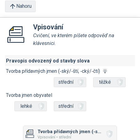
Nahoru
Vpisování
Cvičení, ve kterém píšete odpověď na
klávesnici.
Pravopis odvozený od stavby slova
Tvorba přídavných jmen (‑ský/‑ští, ‑cký/‑čtí)
střední
těžké
Tvorba jmen obyvatel
lehké
střední
Tvorba přídavných jmen (‑ský/‑ští, ‑cký/‑čtí)
Vpisování • střední