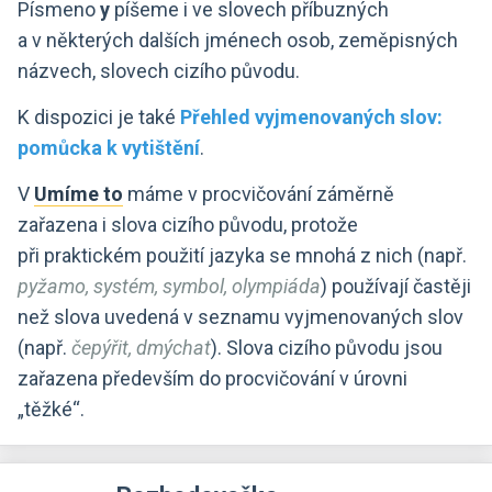
Písmeno
y
píšeme i ve slovech příbuzných
a v některých dalších jménech osob, zeměpisných
názvech, slovech cizího původu.
K dispozici je také
Přehled vyjmenovaných slov:
pomůcka k vytištění
.
V
máme v procvičování záměrně
zařazena i slova cizího původu, protože
při praktickém použití jazyka se mnohá z nich (např.
pyžamo, systém, symbol, olympiáda
) používají častěji
než slova uvedená v seznamu vyjmenovaných slov
(např.
čepýřit, dmýchat
). Slova cizího původu jsou
zařazena především do procvičování v úrovni
„těžké“.