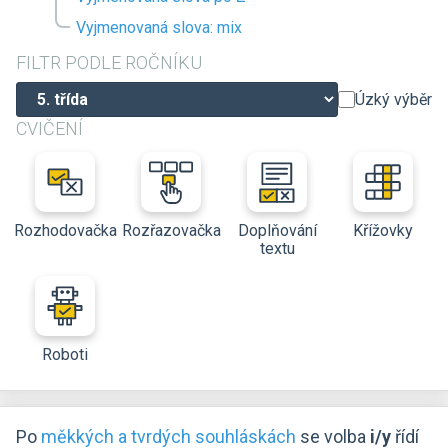
Vyjmenovaná slova: mix
FILTR PODLE ROČNÍKU
Úzký výběr
CVIČENÍ
Rozhodovačka
Rozřazovačka
Doplňování
Křížovky
textu
Roboti
Po
měkkých a tvrdých souhláskách
se volba
i/y
řídí