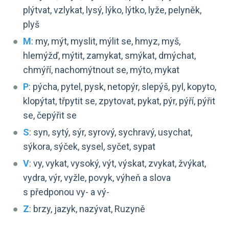
plýtvat, vzlykat, lysý, lýko, lýtko, lyže, pelyněk,
plyš
M
: my, mýt, myslit, mýlit se, hmyz, myš,
hlemýžď, mýtit, zamykat, smýkat, dmýchat,
chmýří, nachomýtnout se, mýto, mykat
P
: pýcha, pytel, pysk, netopýr, slepýš, pyl, kopyto,
klopýtat, třpytit se, zpytovat, pykat, pýr, pýří, pýřit
se, čepýřit se
S
: syn, sytý, sýr, syrový, sychravý, usychat,
sýkora, sýček, sysel, syčet, sypat
V
: vy, vykat, vysoký, výt, výskat, zvykat, žvýkat,
vydra, výr, vyžle, povyk, výheň a slova
s předponou vy- a vý-
Z
: brzy, jazyk, nazývat, Ruzyně