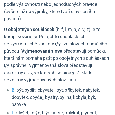
podle výslovnosti nebo jednoduchých pravidel
(ovšem až na výjimky, které tvoří slova cizího
původu).
U
obojetných souhlásek
(b, f, l, m, p, s, v, z) je to
komplikovanější. Po těchto souhláskách
se vyskytují obě varianty
i/y
i ve slovech domácího
původu.
Vyjmenovaná slova
představují pomůcku,
která nám pomáhá psát po obojetných souhláskách
i/y správně. Vyjmenovaná slova představují
seznamy slov, ve kterých se píše
y
. Základní
seznamy vyjmenovaných slov jsou:
B
: být, bydlit, obyvatel, byt, příbytek, nábytek,
dobytek, obyčej, bystrý, bylina, kobyla, býk,
babyka
L
: slyšet, mlýn, blýskat se, polykat, plynout,