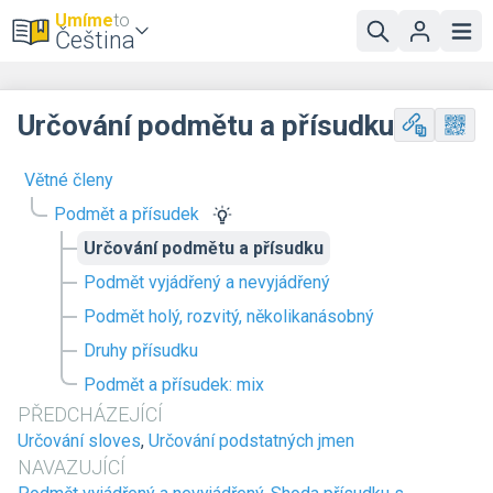
Umíme
to
Čeština
Určování podmětu a přísudku
Větné členy
Podmět a přísudek
Určování podmětu a přísudku
Podmět vyjádřený a nevyjádřený
Podmět holý, rozvitý, několikanásobný
Druhy přísudku
Podmět a přísudek: mix
PŘEDCHÁZEJÍCÍ
Určování sloves
,
Určování podstatných jmen
NAVAZUJÍCÍ