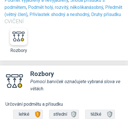
Podmět vyjádřený a nevyjádřený
,
Shoda přísudku s
podmětem
,
Podmět holý, rozvitý, několikanásobný
,
Předmět
(větný člen)
,
Přívlastek shodný a neshodný
,
Druhy přísudku
CVIČENÍ
Rozbory
Rozbory
Pomocí barviček označujete vybraná slova ve
větách.
Určování podmětu a přísudku
lehké
střední
těžké