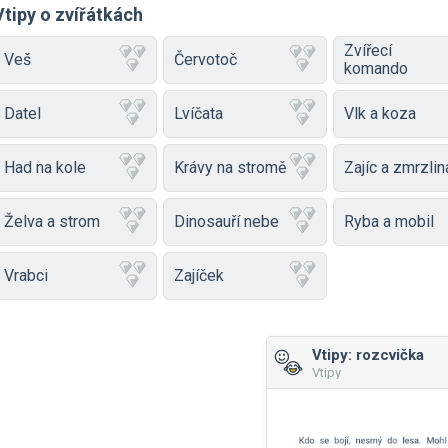
Vtipy o zvířátkách
Zvířecí
Veš
Červotoč
komando
Datel
Lvíčata
Vlk a koza
Had na kole
Krávy na stromě
Zajíc a zmrzlin
Želva a strom
Dinosauří nebe
Ryba a mobil
Vrabci
Zajíček
Vtipy: rozcvička
Vtipy