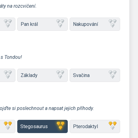
áty na rozcvičení.
Pan král
Nakupování
 s Tondou!
Základy
Svačina
ojďte si poslechnout a napsat jejich příhody.
Stegosaurus
Pterodaktyl