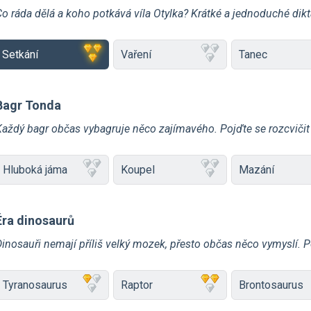
o ráda dělá a koho potkává víla Otylka? Krátké a jednoduché dikt
Setkání
Vaření
Tanec
Bagr Tonda
Každý bagr občas vybagruje něco zajímavého. Pojďte se rozcvičit
Hluboká jáma
Koupel
Mazání
Éra dinosaurů
inosauři nemají příliš velký mozek, přesto občas něco vymyslí. P
Tyranosaurus
Raptor
Brontosaurus