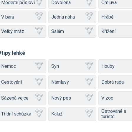
Moderní přísloví
Dovolená
Omluva
V baru
Jedna noha
Hrábě
Velký mráz
Salám
Křížení
Vtipy lehké
Nemoc
Syn
Houby
Cestování
Námluvy
Dobrá rada
Sázená vejce
Nový pes
V zoo
Ostrované a
Třídní schůzka
Kaluž
turisté