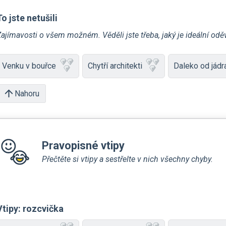
To jste netušili
ajímavosti o všem možném. Věděli jste třeba, jaký je ideální odě
Venku v bouřce
Chytří architekti
Daleko od jádr
Nahoru
Pravopisné vtipy
Přečtěte si vtipy a sestřelte v nich všechny chyby.
Vtipy: rozcvička