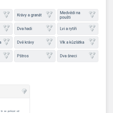
Medvědi na
Krávy a granát
poušti
Dva hadi
Lvi a rytíři
a
Dvě krávy
Vlk a kůzlátka
Pštros
Dva šneci