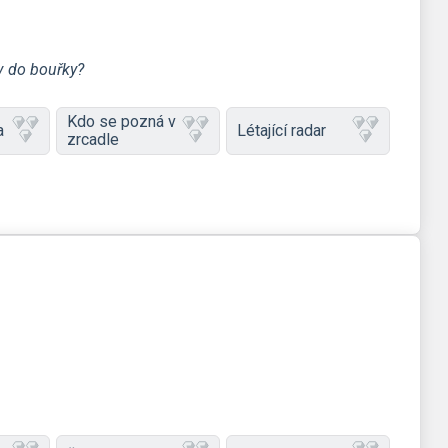
v do bouřky?
Kdo se pozná v
a
Létající radar
zrcadle