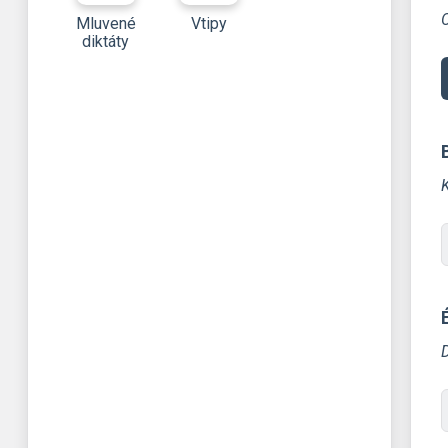
C
Mluvené
Vtipy
diktáty
D