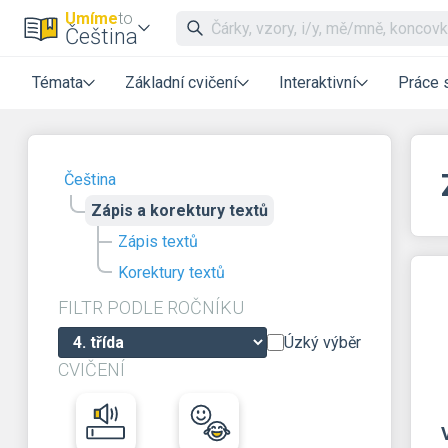
Umíme
to
Čeština
Témata
Základní cvičení
Interaktivní
Práce 
Čeština
Zápis a korektury textů
Zápis textů
Korektury textů
FILTR PODLE ROČNÍKU
Úzký výběr
CVIČENÍ