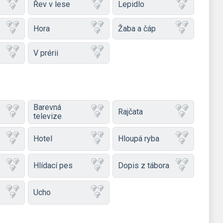
Řev v lese
Lepidlo
Hora
Žaba a čáp
V prérii
Barevná
Rajčata
televize
Hotel
Hloupá ryba
Hlídací pes
Dopis z tábora
Ucho