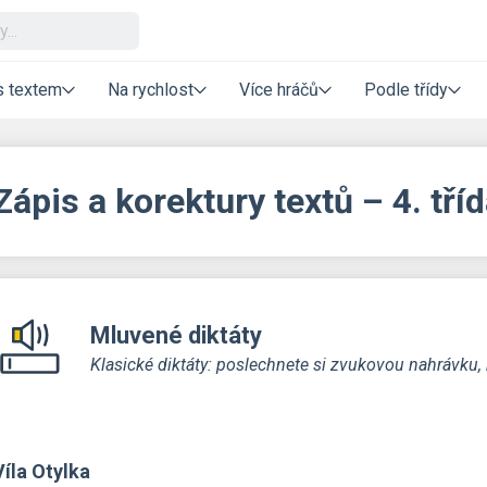
s textem
Na rychlost
Více hráčů
Podle třídy
Zápis a korektury textů – 4. tří
Mluvené diktáty
Klasické diktáty: poslechnete si zvukovou nahrávku,
Víla Otylka