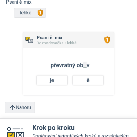
Psaní ě: mix
lehké
Psaní ě: mix
Rozhodovačka • lehké
Nahoru
Krok po kroku
Doplňování jednotlivých kroků v rozsáhlejším