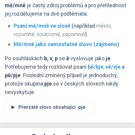
mě/mně
je častý zdroj problémů a pro přehlednost
jej rozdělujeme na dvě podtémata:
Psaní mě/mně ve slově
(například
město,
rozumně, soukromě, zapomněl
)
Mě/mně jako samostatné slovo (zájmeno)
Po souhláskách
b, v, p
se
ě
vyslovuje jako
je
.
Potřebujeme tedy rozlišovat psaní
bě/bje
,
vě/vje
a
pě/pje
. Poslední zmíněný případ je jednoduchý,
protože skupina
pje
se v českých slovech nikdy
nevyskytuje.
Převzaté slovo obsahující ‑pje‑