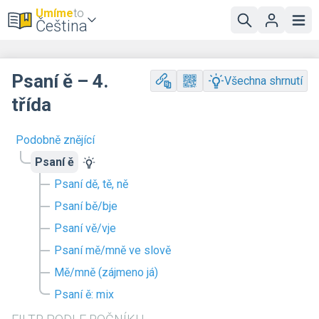
Umíme
to
Čeština
Psaní ě – 4.
Všechna shrnutí
třída
Podobně znějící
Psaní ě
Psaní dě, tě, ně
Psaní bě/bje
Psaní vě/vje
Psaní mě/mně ve slově
Mě/mně (zájmeno já)
Psaní ě: mix