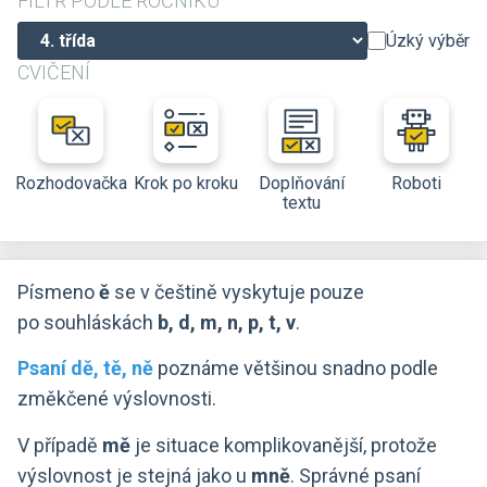
FILTR PODLE ROČNÍKU
Úzký výběr
CVIČENÍ
Rozhodovačka
Krok po kroku
Doplňování
Roboti
textu
Písmeno
ě
se v češtině vyskytuje pouze
po souhláskách
b, d, m, n, p, t, v
.
Psaní dě, tě, ně
poznáme většinou snadno podle
změkčené výslovnosti.
V případě
mě
je situace komplikovanější, protože
výslovnost je stejná jako u
mně
. Správné psaní