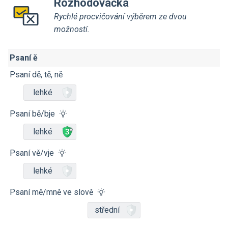
Rozhodovačka
Rychlé procvičování výběrem ze dvou
možností.
Psaní ě
Psaní dě, tě, ně
lehké
Psaní bě/bje
lehké
Psaní vě/vje
lehké
Psaní mě/mně ve slově
střední