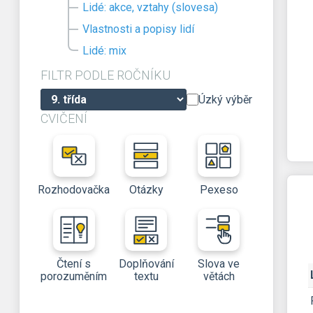
Lidé: akce, vztahy (slovesa)
Vlastnosti a popisy lidí
Lidé: mix
FILTR PODLE ROČNÍKU
Úzký výběr
CVIČENÍ
Rozhodovačka
Otázky
Pexeso
Čtení s
Doplňování
Slova ve
porozuměním
textu
větách