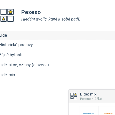
Pexeso
Hledání dvojic, které k sobě patří.
Lidé
Historické postavy
Bájné bytosti
Lidé: akce, vztahy (slovesa)
Lidé: mix
Lidé: mix
Pexeso • těžké