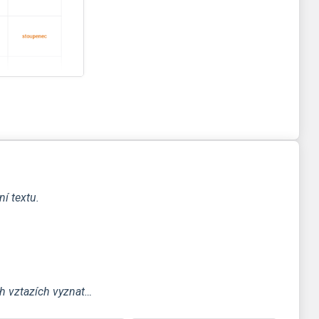
í textu.
ch vztazích vyznat…