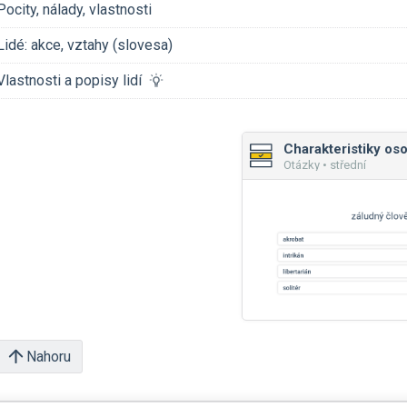
Pocity, nálady, vlastnosti
Lidé: akce, vztahy (slovesa)
Vlastnosti a popisy lidí
Charakteristiky os
Otázky • střední
Nahoru