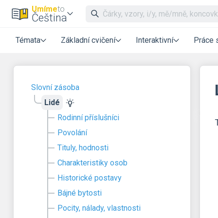
Umíme
to
Čeština
Témata
Základní cvičení
Interaktivní
Práce 
Slovní zásoba
Lidé
Rodinní příslušníci
Povolání
Tituly, hodnosti
Charakteristiky osob
Historické postavy
Bájné bytosti
Pocity, nálady, vlastnosti