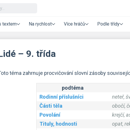
s textem
Na rychlost
Více hráčů
Podle třídy
Lidé – 9. třída
Toto téma zahrnuje procvičování slovní zásoby související
podtéma
Rodinní příslušníci
neteř, š
Části těla
obočí, č
Povolání
krejčí, 
Tituly, hodnosti
opat, re