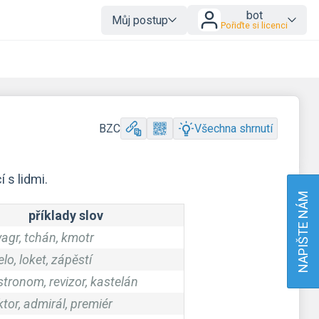
bot
Můj postup
Pořiďte si licenci
BZC
Všechna shrnutí
 s lidmi.
NAPIŠTE NÁM
příklady slov
vagr, tchán, kmotr
elo, loket, zápěstí
astronom, revizor, kastelán
ktor, admirál, premiér