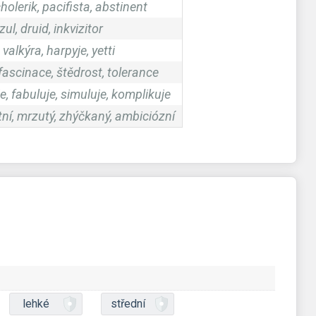
holerik, pacifista, abstinent
ul, druid, inkvizitor
 valkýra, harpyje, yetti
ascinace, štědrost, tolerance
e, fabuluje, simuluje, komplikuje
tní, mrzutý, zhýčkaný, ambiciózní
lehké
střední