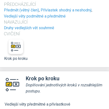
PŘEDCHÁZEJÍCÍ
Předmět (větný člen)
,
Přívlastek shodný a neshodný
,
Vedlejší věty podmětné a předmětné
NAVAZUJÍCÍ
Druhy vedlejších vět souhrnně
CVIČENÍ
Krok po kroku
Krok po kroku
Doplňování jednotlivých kroků v rozsáhlejším
postupu.
Vedlejší věty předmětné a přívlastkové