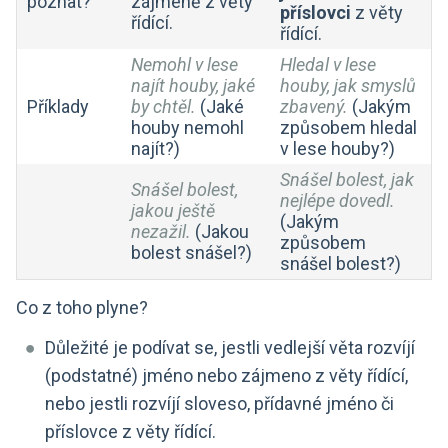
poznat?
zájmeně z věty
příslovci
z věty
řídící.
řídící.
Nemohl v lese
Hledal v lese
najít houby, jaké
houby, jak smyslů
Příklady
by chtěl.
(Jaké
zbavený.
(Jakým
houby nemohl
způsobem hledal
najít?)
v lese houby?)
Snášel bolest, jak
Snášel bolest,
nejlépe dovedl.
jakou ještě
(Jakým
nezažil.
(Jakou
způsobem
bolest snášel?)
snášel bolest?)
Co z toho plyne?
Důležité je podívat se, jestli vedlejší věta rozvíjí
(podstatné) jméno nebo zájmeno z věty řídící,
nebo jestli rozvíjí sloveso, přídavné jméno či
příslovce z věty řídící.