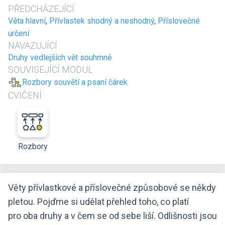
PŘEDCHÁZEJÍCÍ
Věta hlavní
,
Přívlastek shodný a neshodný
,
Příslovečné
určení
NAVAZUJÍCÍ
Druhy vedlejších vět souhrnně
SOUVISEJÍCÍ MODUL
Rozbory souvětí a psaní čárek
CVIČENÍ
Rozbory
Věty přívlastkové a příslovečné způsobové se někdy
pletou. Pojďme si udělat přehled toho, co platí
pro oba druhy a v čem se od sebe liší. Odlišnosti jsou