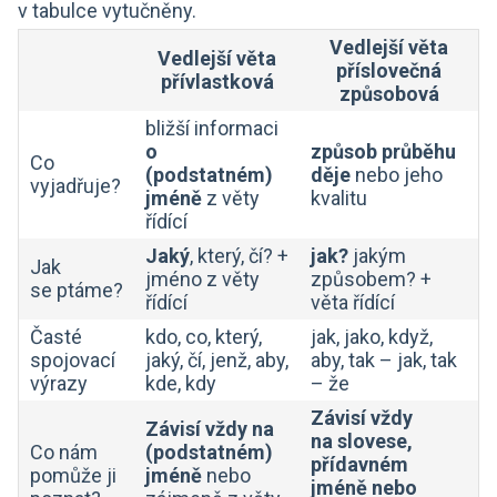
v tabulce vytučněny.
Vedlejší věta
Vedlejší věta
příslovečná
přívlastková
způsobová
bližší informaci
o
způsob průběhu
Co
(podstatném)
děje
nebo jeho
vyjadřuje?
jméně
z věty
kvalitu
řídící
Jaký
, který, čí? +
jak?
jakým
Jak
jméno z věty
způsobem? +
se ptáme?
řídící
věta řídící
Časté
kdo, co, který,
jak, jako, když,
spojovací
jaký, čí, jenž, aby,
aby, tak – jak, tak
výrazy
kde, kdy
– že
Závisí vždy
Závisí vždy na
na slovese,
Co nám
(podstatném)
přídavném
pomůže ji
jméně
nebo
jméně nebo